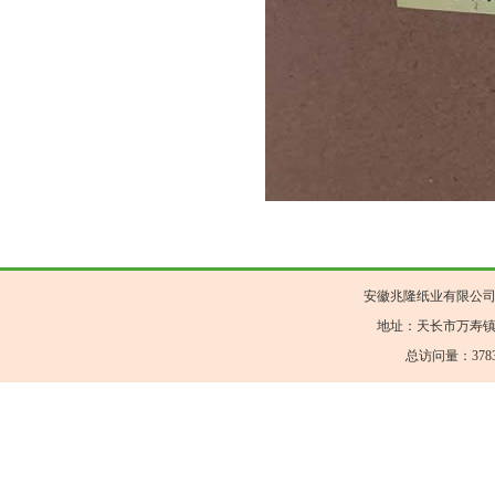
安徽兆隆纸业有限公司 版权所有 C
地址：天长市万寿镇 联
总访问量：
37