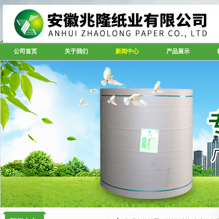
公司首页
关于我们
新闻中心
产品展示