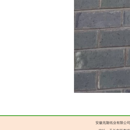
安徽兆隆纸业有限公司 版权所有 C