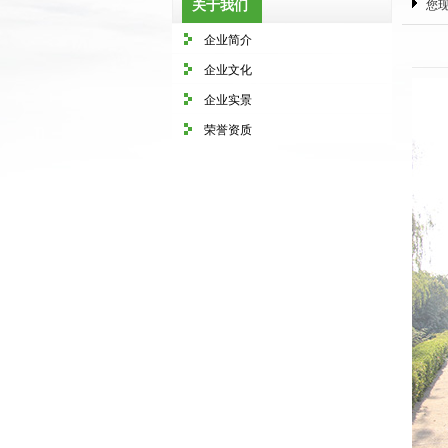
关于我们
您
企业简介
企业文化
企业实景
荣誉资质