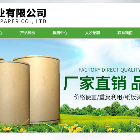
心
产品展示
检测中心
人才招聘
联系我们